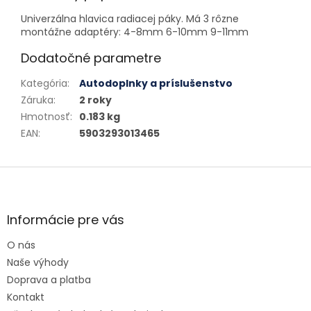
Univerzálna hlavica radiacej páky. Má 3 rôzne
montážne adaptéry: 4-8mm 6-10mm 9-11mm
Dodatočné parametre
Kategória
:
Autodoplnky a príslušenstvo
Záruka
:
2 roky
Hmotnosť
:
0.183 kg
EAN
:
5903293013465
Zápätie
Informácie pre vás
O nás
Naše výhody
Doprava a platba
Kontakt