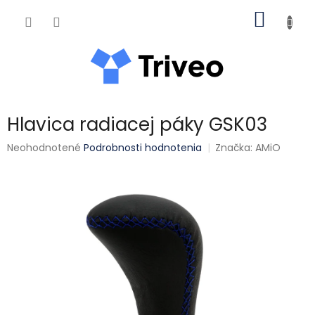
Prejsť na obsah
NÁKUP
Hlavica radiacej páky GSK03
Priemerné hodnotenie produktu je 0,0 z 5 hviezdičiek.
Neohodnotené
Podrobnosti hodnotenia
Značka:
AMiO