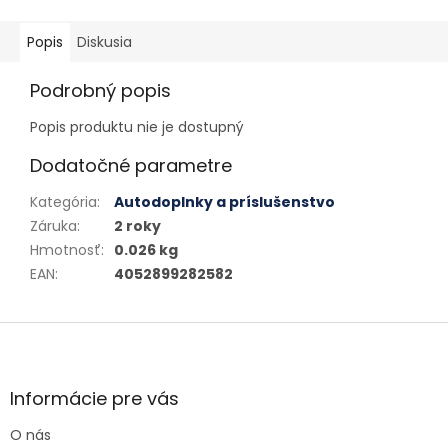
Popis
Diskusia
Podrobný popis
Popis produktu nie je dostupný
Dodatočné parametre
Kategória
:
Autodoplnky a príslušenstvo
Záruka
:
2 roky
Hmotnosť
:
0.026 kg
EAN
:
4052899282582
Zápätie
Informácie pre vás
O nás