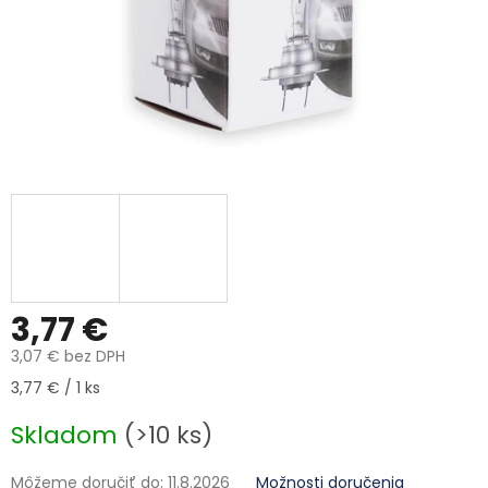
3,77 €
3,07 € bez DPH
Jednotková cena:
3,77 € / 1 ks
Skladom
(>10 ks)
Môžeme doručiť do:
11.8.2026
Možnosti doručenia