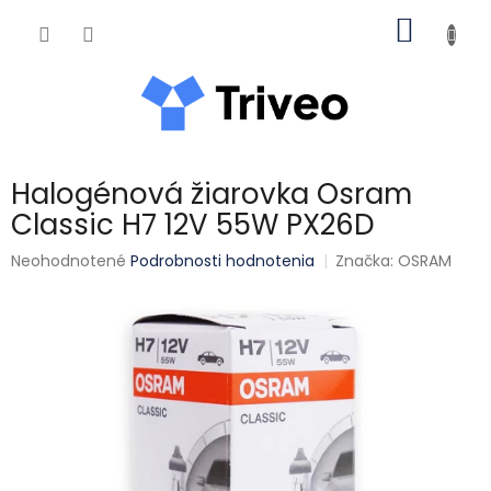
Prejsť na obsah
NÁKUP
Halogénová žiarovka Osram
Classic H7 12V 55W PX26D
Priemerné hodnotenie produktu je 0,0 z 5 hviezdičiek.
Neohodnotené
Podrobnosti hodnotenia
Značka:
OSRAM