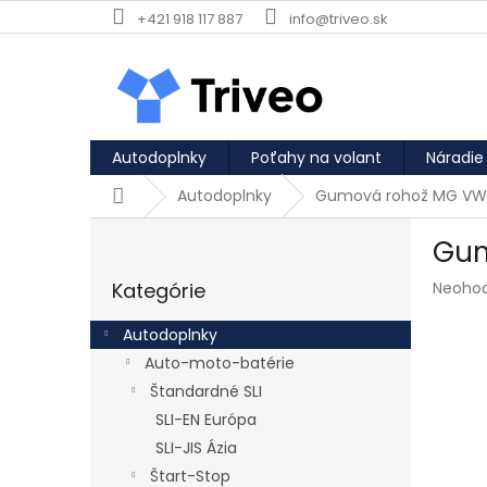
Prejsť na obsah
+421 918 117 887
info@triveo.sk
Autodoplnky
Poťahy na volant
Náradie
Domov
Autodoplnky
Gumová rohož MG VW 
Bočný panel
Gum
Preskočiť kategórie
Priemer
Kategórie
Neoho
Autodoplnky
Auto-moto-batérie
Štandardné SLI
SLI-EN Európa
SLI-JIS Ázia
Štart-Stop