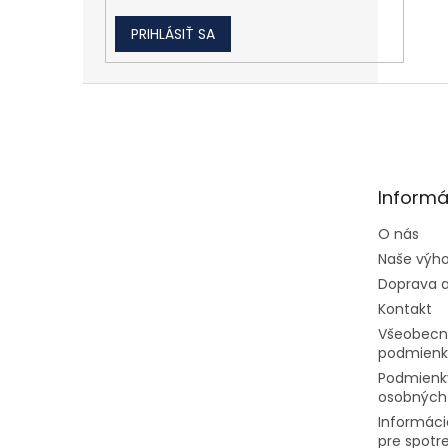
PRIHLÁSIŤ SA
Zápätie
Informá
O nás
Naše výh
Doprava a
Kontakt
Všeobecn
podmienk
Podmienk
osobných
Informáci
pre spotr