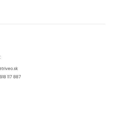
t
@
triveo.sk
918 117 887