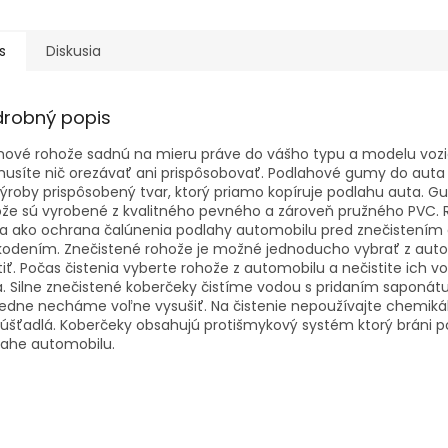
s
Diskusia
drobný popis
ové rohože sadnú na mieru práve do vášho typu a modelu vozi
usíte nič orezávať ani prispôsobovať. Podlahové gumy do auta
ýroby prispôsobený tvar, ktorý priamo kopíruje podlahu auta. 
že sú vyrobené z kvalitného pevného a zároveň pružného PVC.
ia ako ochrana čalúnenia podlahy automobilu pred znečistením
kodením. Znečistené rohože je možné jednoducho vybrať z aut
tiť. Počas čistenia vyberte rohože z automobilu a nečistite ich vo
. Silne znečistené koberčeky čistíme vodou s pridaním saponátu
edne necháme voľne vysušiť. Na čistenie nepoužívajte chemikál
úšťadlá. Koberčeky obsahujú protišmykový systém ktorý bráni 
lahe automobilu.