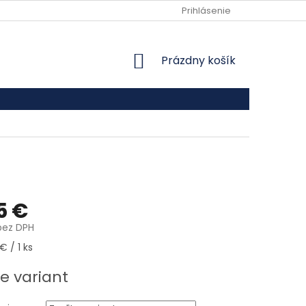
VŠEOBECNÉ OBCHODNÉ PODMIENKY
Prihlásenie
PODMIENKY OCHRANY
NÁKUPNÝ KOŠÍK
Prázdny košík
5 €
bez DPH
ová cena:
€ / 1 ks
e variant