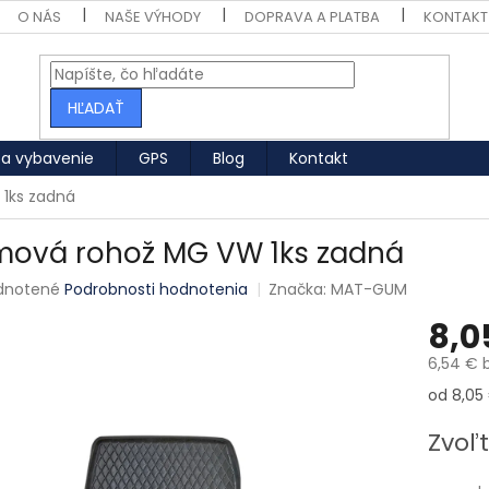
O NÁS
NAŠE VÝHODY
DOPRAVA A PLATBA
KONTAKT
HĽADAŤ
 a vybavenie
GPS
Blog
Kontakt
1ks zadná
ová rohož MG VW 1ks zadná
né hodnotenie produktu je 0,0 z 5 hviezdičiek.
dnotené
Podrobnosti hodnotenia
Značka:
MAT-GUM
8,0
6,54 € 
Jednotk
od 8,05 
Zvoľt