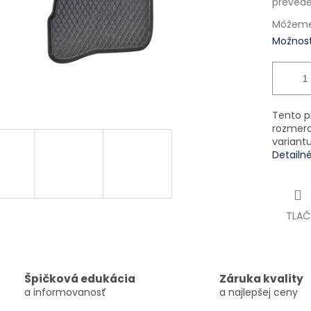
prevede
Môžeme 
Možnost
Tento p
rozmero
variant
Detailn
TLAČ
Špičková edukácia
Záruka kvality
a informovanosť
a najlepšej ceny