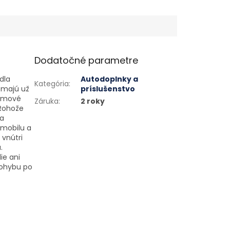
Dodatočné parametre
dla
Autodoplnky a
Kategória
:
 majú už
príslušenstvo
Gumové
Záruka
:
2 roky
 Rohože
 a
omobilu a
 vnútri
.
ie ani
pohybu po