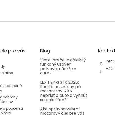
cie pre vás
Blog
Kontak
Viete, prečo je dôležitý
info
funkčný uzáver
ody
palivovej nádrže v
+421 
aute?
 platba
LEX PZP a STK 2026:
é obchodné
Radikálne zmeny pre
y
motoristov. Ako
neprísť o auto a vyhnúť
y ochrany
sa pokutám?
 údajov
e a poučenia
Ako správne vybrať
motorový olej pre váš
ebiteľa