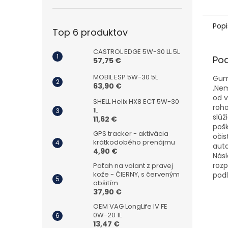
Popi
Top 6 produktov
CASTROL EDGE 5W-30 LL 5L
Po
57,75 €
MOBIL ESP 5W-30 5L
Gum
63,90 €
.Nem
od v
SHELL Helix HX8 ECT 5W-30
roho
1L
slúž
11,62 €
poš
GPS tracker - aktivácia
očis
krátkodobého prenájmu
auta
4,90 €
Násl
rozp
Poťah na volant z pravej
kože - ČIERNY, s červeným
pod
obšitím
37,90 €
OEM VAG LongLife IV FE
0W-20 1L
13,47 €