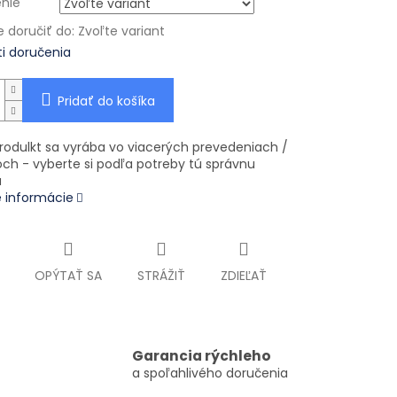
nie
doručiť do:
Zvoľte variant
i doručenia
Pridať do košíka
rodulkt sa vyrába vo viacerých prevedeniach /
ch - vyberte si podľa potreby tú správnu
u
é informácie
OPÝTAŤ SA
STRÁŽIŤ
ZDIEĽAŤ
Garancia rýchleho
a spoľahlivého doručenia