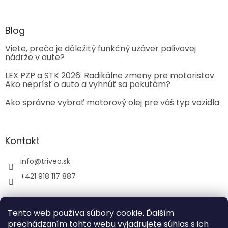
Blog
Viete, prečo je dôležitý funkčný uzáver palivovej
nádrže v aute?
LEX PZP a STK 2026: Radikálne zmeny pre motoristov.
Ako neprísť o auto a vyhnúť sa pokutám?
Ako správne vybrať motorový olej pre váš typ vozidla
Kontakt
info
@
triveo.sk
+421 918 117 887
Tento web používa súbory cookie. Ďalším
prechádzaním tohto webu vyjadrujete súhlas s ich