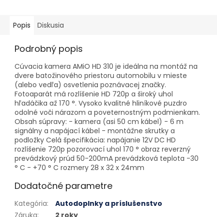
Popis
Diskusia
Podrobný popis
Cúvacia kamera AMiO HD 310 je ideálna na montáž na
dvere batožinového priestoru automobilu v mieste
(alebo vedľa) osvetlenia poznávacej značky.
Fotoaparát má rozlíšenie HD 720p a široký uhol
hľadáčika až 170 °. Vysoko kvalitné hliníkové puzdro
odolné voči nárazom a poveternostným podmienkam.
Obsah súpravy: - kamera (asi 50 cm kábel) - 6 m
signálny a napájací kábel - montážne skrutky a
podložky Celá špecifikácia: napájanie 12V DC HD
rozlíšenie 720p pozorovací uhol 170 ° obraz reverzný
prevádzkový prúd 50-200mA prevádzková teplota -30
° C - +70 ° C rozmery 28 x 32 x 24mm
Dodatočné parametre
Kategória
:
Autodoplnky a príslušenstvo
Záruka
:
2 roky