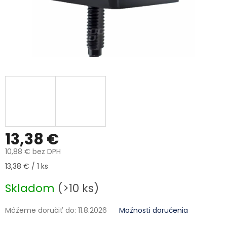
13,38 €
10,88 € bez DPH
Jednotková cena:
13,38 € / 1 ks
Skladom
(>10 ks)
Môžeme doručiť do:
11.8.2026
Možnosti doručenia