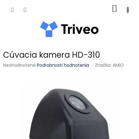
Prejsť na obsah
NÁKUP
Cúvacia kamera HD-310
Priemerné hodnotenie produktu je 0,0 z 5 hviezdičiek.
Neohodnotené
Podrobnosti hodnotenia
Značka:
AMiO