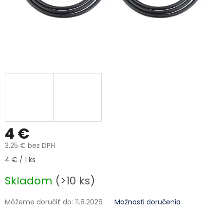
4 €
3,25 € bez DPH
Jednotková cena:
4 € / 1 ks
Skladom
(>10 ks)
Môžeme doručiť do:
11.8.2026
Možnosti doručenia