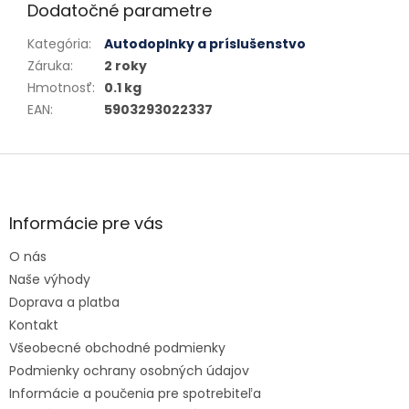
Dodatočné parametre
Kategória
:
Autodoplnky a príslušenstvo
Záruka
:
2 roky
Hmotnosť
:
0.1 kg
EAN
:
5903293022337
Zápätie
Informácie pre vás
O nás
Naše výhody
Doprava a platba
Kontakt
Všeobecné obchodné podmienky
Podmienky ochrany osobných údajov
Informácie a poučenia pre spotrebiteľa