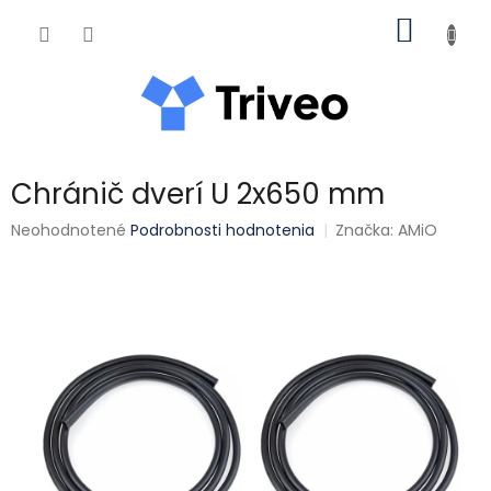
Prejsť na obsah
NÁKUP
Chránič dverí U 2x650 mm
Priemerné hodnotenie produktu je 0,0 z 5 hviezdičiek.
Neohodnotené
Podrobnosti hodnotenia
Značka:
AMiO