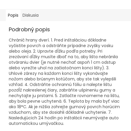
Popis
Diskusia
Podrobný popis
Chránič hrany dverí. 1. Pred inštaláciou dôkladne
vyčistite povrch a odstráňte prípadne zvyšky vosku
alebo oleja. 2. Upravte dĺžku podľa potreby. Pri
zrezávaní dĺžky musíte dbať na to, aby lišta nebránila
otváraniu dvier (je nutné nechať aspoň 1 cm odstup
alebo vyrežte uhol na začiatočnom konci lišty). 3.
Uhlové zárezy na každom konci lišty vykonávajte
nožom alebo brúsnym kotúčom, aby ste tak vylepšili
vzhľad. 4. Odstráňte ochrannú fóliu a nalepte lištu
pozdĺž nakreslenej čiary, zabráňte ušpineniu gumy a
nechytajte ju prstami. 5. Zatlačte rovnomerne na lištu,
aby bola pevne uchytená. 6. Teplota by mala byť viac
ako 18°C. Ak je nižšia zohrejte gumový povrch horúcim
vzduchom, aby ste dosiahli dôkladné uchytenie. 7.
Nasledujúcich 24 hodín po inštalácii neumývajte auto
automatickou umývačkou.