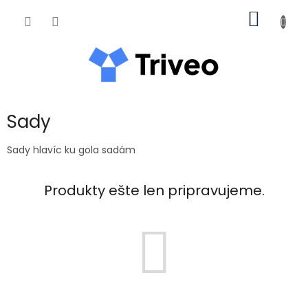
Prejsť na obsah
NÁKUP
Sady
Sady hlavíc ku gola sadám
Produkty ešte len pripravujeme.