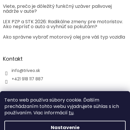
Viete, prečo je dôležitý funkčný uzáver palivovej
nádrže v aute?
LEX PZP a STK 2026: Radikálne zmeny pre motoristov.
Ako neprísť o auto a vyhnúť sa pokutám?
Ako správne vybrať motorový olej pre váš typ vozidla
Kontakt
info
@
triveo.sk
+421 918 117 887
Tento web používa súbory cookie. Ďalším
prechádzaním tohto webu vyjadrujete súhlas s ich
používaním. Viac informácií
tu
.
Vytvoril Shoptet
Nastavenie