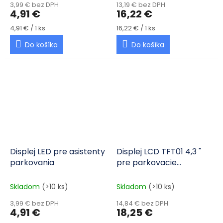
3,99 € bez DPH
13,19 € bez DPH
4,91 €
16,22 €
Jednotková cena:
Jednotková cena:
4,91 € / 1 ks
16,22 € / 1 ks
Do košíka
Do košíka
Displej LED pre asistenty
Displej LCD TFT01 4,3 "
parkovania
pre parkovacie
asistenty s kamerou
Skladom
(>10 ks)
Skladom
(>10 ks)
3,99 € bez DPH
14,84 € bez DPH
4,91 €
18,25 €