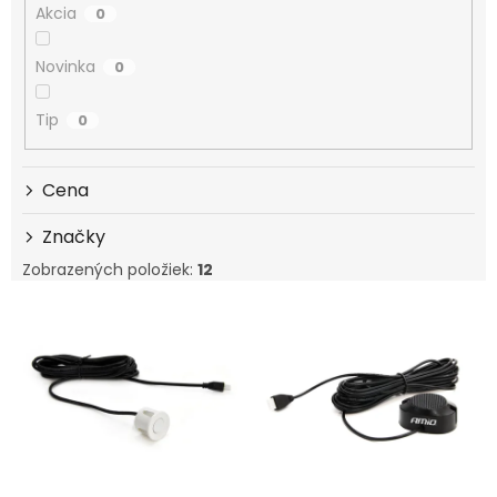
Akcia
0
Novinka
0
Tip
0
Cena
Značky
Zobrazených položiek:
12
Výpis produktov