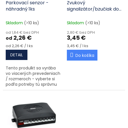
Parkovací senzor -
Zvukový
náhradný 1ks
signalizátor/bzučiak do
asistentov parkovania
Skladom
(>10 ks)
Skladom
(>10 ks)
od 1,84 € bez DPH
2,80 € bez DPH
2,26 €
3,45 €
od
Jednotková cena:
Jednotková cena:
od 2,26 € / 1 ks
3,45 € / 1 ks
DETAIL
Do košíka
Tento produlkt sa vyrába
vo viacerých prevedeniach
/ rozmeroch - vyberte si
podľa potreby tú správnu
variantu