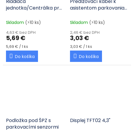
Riadiaca
Predlžovací kábel k
jednotka/Centrálka pre
asistentom parkovania
asistenty parkovania 4-
4,5m
senzorová
Skladom
(>10 ks)
Skladom
(>10 ks)
4,63 € bez DPH
2,46 € bez DPH
5,69 €
3,03 €
Jednotková cena:
Jednotková cena:
5,69 € / 1 ks
3,03 € / 1 ks
Do košíka
Do košíka
Podložka pod ŠPZ s
Displej TFT02 4,3"
parkovacími senzormi