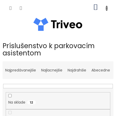
Prejsť na obsah
NÁKUP
Príslušenstvo k parkovacím
asistentom
Radenie produktov
Najpredávanejšie
Najlacnejšie
Najdrahšie
Abecedne
Na sklade
12