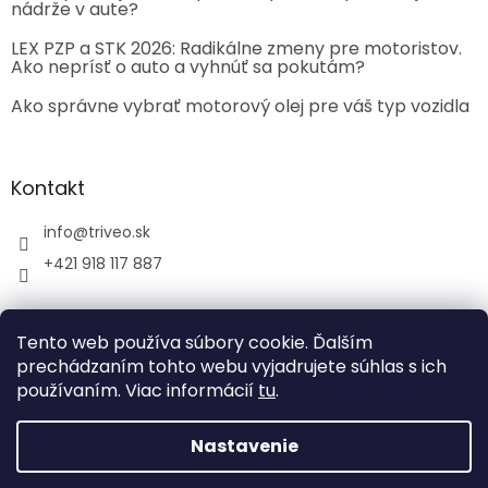
nádrže v aute?
LEX PZP a STK 2026: Radikálne zmeny pre motoristov.
Ako neprísť o auto a vyhnúť sa pokutám?
Ako správne vybrať motorový olej pre váš typ vozidla
Kontakt
info
@
triveo.sk
+421 918 117 887
Tento web používa súbory cookie. Ďalším
prechádzaním tohto webu vyjadrujete súhlas s ich
používaním. Viac informácií
tu
.
Vytvoril Shoptet
Nastavenie
Copyright 2026
TRIVEO spol. s r.o.
. Všetky práva
vyhradené.