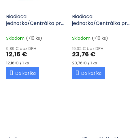
Riadiaca
Riadiaca
jednotka/Centrálka pre
jednotka/Centrálka pre
asistenty parkovania 8-
asistenty parkovania 4-
senzorová LED/Zvukový
senzorová pre displej
Skladom
(>10 ks)
Skladom
(>10 ks)
signalizátor
TFT 4,3"
9,89 € bez DPH
19,32 € bez DPH
12,16 €
23,76 €
Jednotková cena:
Jednotková cena:
12,16 € / 1 ks
23,76 € / 1 ks
Do košíka
Do košíka