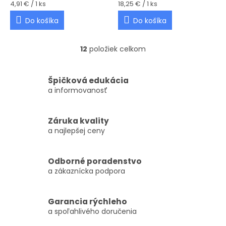
Jednotková cena:
Jednotková cena:
4,91 € / 1 ks
18,25 € / 1 ks
Do košíka
Do košíka
12
položiek celkom
Ovládacie prvky výpisu
Špičková edukácia
a informovanosť
Záruka kvality
a najlepšej ceny
Odborné poradenstvo
a zákaznícka podpora
Garancia rýchleho
a spoľahlivého doručenia