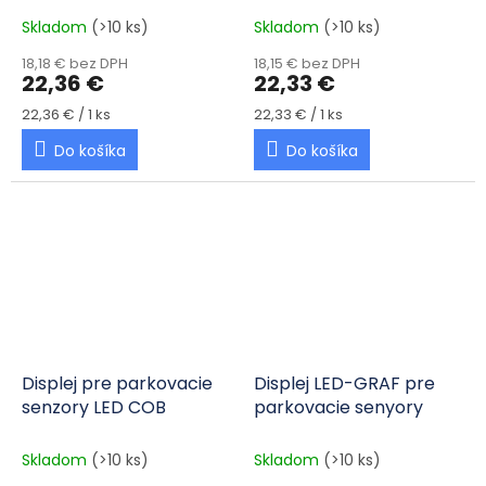
Skladom
(>10 ks)
Skladom
(>10 ks)
18,18 € bez DPH
18,15 € bez DPH
22,36 €
22,33 €
Jednotková cena:
Jednotková cena:
22,36 € / 1 ks
22,33 € / 1 ks
Do košíka
Do košíka
Displej pre parkovacie
Displej LED-GRAF pre
senzory LED COB
parkovacie senyory
Skladom
(>10 ks)
Skladom
(>10 ks)