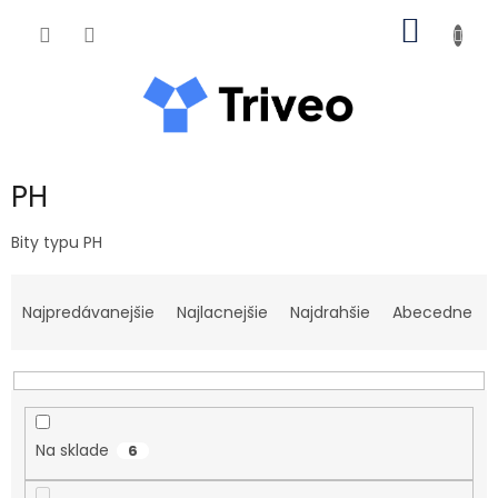
Prejsť na obsah
NÁKUP
PH
Bity typu PH
Radenie produktov
Najpredávanejšie
Najlacnejšie
Najdrahšie
Abecedne
Na sklade
6