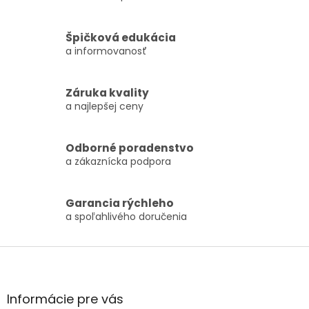
Ovládacie prvky výpisu
temperovaná na
maximálnu kapacitu.
maximálnu kapacitu
Špičková edukácia
a informovanosť
Záruka kvality
a najlepšej ceny
Odborné poradenstvo
a zákaznícka podpora
Garancia rýchleho
a spoľahlivého doručenia
Zápätie
Informácie pre vás