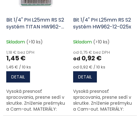
Bit 1/4" PH L25mm RS S2
Bit 1/4" PH L25mm RS S2
systém TITAN HW962-
systém HW962-12-025x
12-025xTH
Skladom
(>10 ks)
Skladom
(>10 ks)
1,18 € bez DPH
od 0,75 € bez DPH
1,45 €
0,92 €
od
Jednotková cena:
Jednotková cena:
1,45 € / 10 ks
od 0,92 € / 10 ks
DETAIL
DETAIL
Vysoká presnosť
Vysoká presnosť
spracovania, presne sedí v
spracovania, presne sedí v
skrutke. Zníženie prešmyku
skrutke. Zníženie prešmyku
a Cam-out. MATERIÁLY:
a Cam-out. MATERIÁLY:
vysoko kvalitná oceľ kalená
vysoko kvalitná oceľ kalená
a temperovaná na
a temperovaná na
maximálnu kapacitu.
maximálnu kapacitu.
POVRCH: TiN