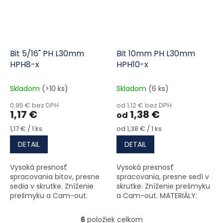
Bit 5/16" PH L30mm
Bit 10mm PH L30mm
HPH8-x
HPH10-x
Skladom
(>10 ks)
Skladom
(6 ks)
0,95 € bez DPH
od 1,12 € bez DPH
1,17 €
1,38 €
od
Jednotková cena:
Jednotková cena:
1,17 € / 1 ks
od 1,38 € / 1 ks
DETAIL
DETAIL
Vysoká presnosť
Vysoká presnosť
spracovania bitov, presne
spracovania, presne sedí v
sedia v skrutke. Zníženie
skrutke. Zníženie prešmyku
prešmyku a Cam-out.
a Cam-out. MATERIÁLY:
MATERIÁLY: vysoko kvalitná
vysoko kvalitná oceľ kalená
oceľ kalená a
a temperovaná na
6
položiek celkom