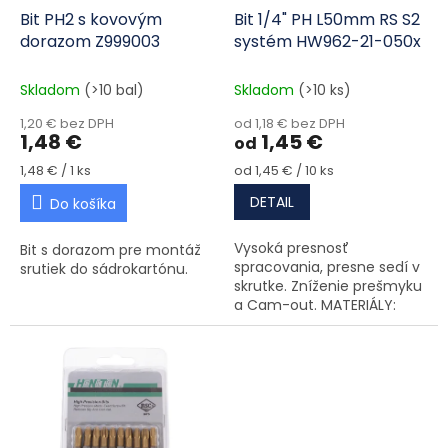
Bit PH2 s kovovým
Bit 1/4" PH L50mm RS S2
dorazom Z999003
systém HW962-21-050x
Skladom
(>10 bal)
Skladom
(>10 ks)
1,20 € bez DPH
od 1,18 € bez DPH
1,48 €
1,45 €
od
Jednotková cena:
Jednotková cena:
1,48 € / 1 ks
od 1,45 € / 10 ks
DETAIL
Do košíka
Vysoká presnosť
Bit s dorazom pre montáž
spracovania, presne sedí v
srutiek do sádrokartónu.
skrutke. Zníženie prešmyku
a Cam-out. MATERIÁLY:
vysoko kvalitná oceľ s
technológiou RSC. Kalená a
temperovaná na
maximálnu kapacitu....