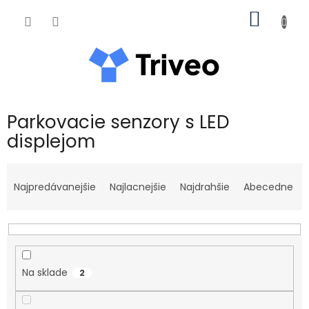
Prejsť na obsah
NÁKUP
Parkovacie senzory s LED
displejom
Radenie produktov
Najpredávanejšie
Najlacnejšie
Najdrahšie
Abecedne
Na sklade
2