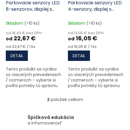
Parkovacie senzory LED
Parkovacie senzory LED
8-senzorov, displej s
4-senzory, displej s
bzučiakom
bzučiakom
Skladom
(>10 ks)
Skladom
(>10 ks)
od 18,43 € bez DPH
od 13,05 € bez DPH
22,67 €
16,05 €
od
od
Jednotková cena:
Jednotková cena:
od 22,67 € / 1 ks
od 16,05 € / 1 ks
DETAIL
DETAIL
Tento produlkt sa vyrába
Tento produlkt sa vyrába
vo viacerých prevedeniach
vo viacerých prevedeniach
/ rozmeroch - vyberte si
/ rozmeroch - vyberte si
podľa potreby tú správnu
podľa potreby tú správnu
variantu
variantu
2
položiek celkom
Ovládacie prvky výpisu
Špičková edukácia
a informovanosť