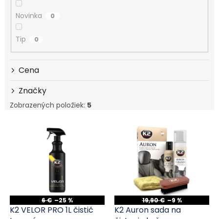
Novinka
0
Tip
0
Cena
Značky
Zobrazených položiek:
5
Výpis produktov
6 €
–25 %
19,90 €
–9 %
K2 VELOR PRO 1L čistič
K2 Auron sada na