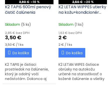
3,90 €
–10 %
2,50 €
–20 %
K2 TAPIS 600ml penový
K2 LETAN WIPPES utierky
čistič čalúnenia
na kožu+kondicionér
24ks
Skladom
(5 ks)
Skladom
(1 ks)
2,85 € bez DPH
1,63 € bez DPH
3,50 €
2 €
Jednotková cena:
Jednotková cena:
3,50 € / 1 ks
2 € / 1 ks
Do košíka
Do košíka
K2 TAPIS je čistiaci
K2 LETAN WIPES čistiace
prostriedok na čalúnenie,
obrúsky na autokožu
ktorý je odolný voči
určené na starostlivosť o
nečistotám. Dokonca aj
kožené čalúnenie a všetky
silne zaschnuté škvrny
druhy prvkov z hladkej kože.
budú účinne odstránené.
Rýchlo a jednoducho
K2 TAPIS preniká hlboko do
odstraňujú nečistoty a
štruktúry...
zároveň...