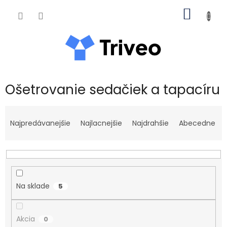
Prejsť na obsah
NÁKUP
Ošetrovanie sedačiek a tapacíru
Radenie produktov
Najpredávanejšie
Najlacnejšie
Najdrahšie
Abecedne
Na sklade
5
Akcia
0