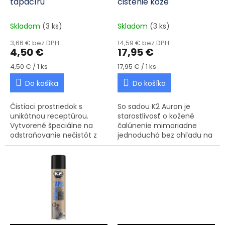
tapacíru
čistenie kože
Skladom
(3 ks)
Skladom
(3 ks)
3,66 € bez DPH
14,59 € bez DPH
4,50 €
17,95 €
Jednotková cena:
Jednotková cena:
4,50 € / 1 ks
17,95 € / 1 ks
Do košíka
Do košíka
Čistiaci prostriedok s
So sadou K2 Auron je
unikátnou receptúrou.
starostlivosť o kožené
Vytvorené špeciálne na
čalúnenie mimoriadne
odstraňovanie nečistôt z
jednoduchá bez ohľadu na
obloženia stropu, látkového
úroveň vedomostí o
čalúnenia a kobercov.
autokozmetike. Obsahuje
všetko čo potrebujete na
ošetrenie kože vo...