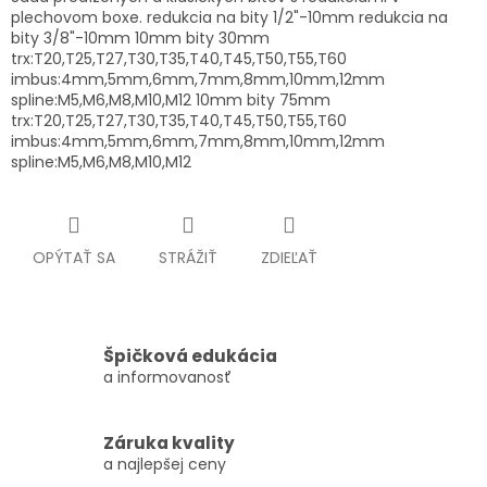
plechovom boxe. redukcia na bity 1/2"-10mm redukcia na
bity 3/8"-10mm 10mm bity 30mm
trx:T20,T25,T27,T30,T35,T40,T45,T50,T55,T60
imbus:4mm,5mm,6mm,7mm,8mm,10mm,12mm
spline:M5,M6,M8,M10,M12 10mm bity 75mm
trx:T20,T25,T27,T30,T35,T40,T45,T50,T55,T60
imbus:4mm,5mm,6mm,7mm,8mm,10mm,12mm
spline:M5,M6,M8,M10,M12
OPÝTAŤ SA
STRÁŽIŤ
ZDIEĽAŤ
Špičková edukácia
a informovanosť
Záruka kvality
a najlepšej ceny