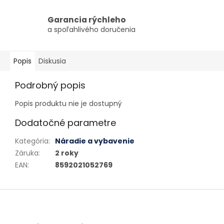
Garancia rýchleho
a spoľahlivého doručenia
Popis
Diskusia
Podrobný popis
Popis produktu nie je dostupný
Dodatočné parametre
Kategória
:
Náradie a vybavenie
Záruka
:
2 roky
EAN
:
8592021052769
Zápätie