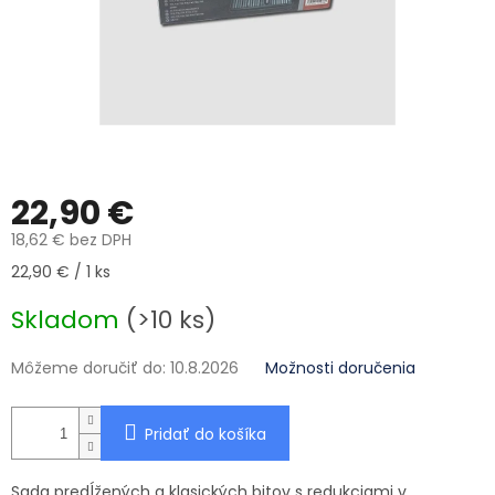
22,90 €
18,62 € bez DPH
Jednotková cena:
22,90 € / 1 ks
Skladom
(>10 ks)
Môžeme doručiť do:
10.8.2026
Možnosti doručenia
Pridať do košíka
Sada predĺžených a klasických bitov s redukciami v