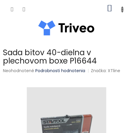
Prejsť na obsah
NÁKUP
Sada bitov 40-dielna v
plechovom boxe P16644
Priemerné hodnotenie produktu je 0,0 z 5 hviezdičiek.
Neohodnotené
Podrobnosti hodnotenia
Značka:
XTline