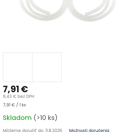
7,91 €
6,43 € bez DPH
Jednotková cena:
7,91 € / 1 ks
Skladom
(>10 ks)
Môžeme doručiť do:
11.8.2026
Možnosti doručenia