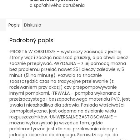
a spoľahlivého doručenia
Popis
Diskusia
Podrobný popis
·PROSTA W OBSŁUDZE – wystarczy zacisnąć z jednej
strony wąż i zacząć naciskać gruszkę, a po chwili ciecz
zacznie przepływać. ·WYDAJNA – z jej pomocą można
bez problemu przelać nawet 25 l cieczy zaledwie w 5
minut (5l na minutę). Pozwala to znacznie
zaoszczędzić czas na tradycyjne przelewanie (z
rozlewaniem przy okazji) czy przepompowywanie
innymi pompkami. ·TRWAŁA – pompka wykonana z
przeźroczystego i bezzapachowego materiału PVC, jest
trwała i nieszkodliwa dla zdrowia. Posiada właściwości
termoplastyczne, jest odporna na działanie wielu
rozpuszczalników. ·UNIWERSALNE ZASTOSOWANIE –
można wykorzystać ją wszędzie tam, gdzie
problematyczne jest dla nas przelewanie cieczy z
jednego zbiornika do drugiego. Sprawdzi się np. do