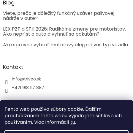
Blog
Viete, prečo je dôležitý funkčný uzáver palivovej
nádrže v aute?
LEX PZP a STK 2026: Radikálne zmeny pre motoristov.
Ako neprísť o auto a vyhnúť sa pokutám?
Ako správne vybrať motorový olej pre váš typ vozidla
Kontakt
info
@
triveo.sk
+421 918 117 887
Tento web používa súbory cookie. Ďalším
prechádzaním tohto webu vyjadrujete súhlas s ich
používaním. Viac informácií
tu
.
Vytvoril Shoptet