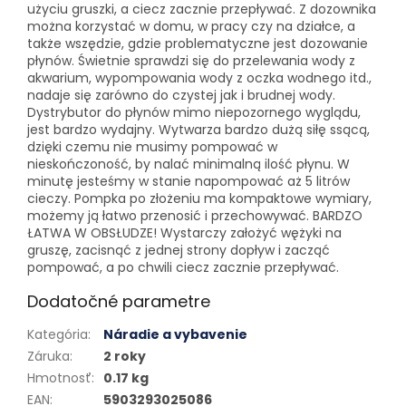
użyciu gruszki, a ciecz zacznie przepływać. Z dozownika
można korzystać w domu, w pracy czy na działce, a
także wszędzie, gdzie problematyczne jest dozowanie
płynów. Świetnie sprawdzi się do przelewania wody z
akwarium, wypompowania wody z oczka wodnego itd.,
nadaje się zarówno do czystej jak i brudnej wody.
Dystrybutor do płynów mimo niepozornego wyglądu,
jest bardzo wydajny. Wytwarza bardzo dużą siłę ssącą,
dzięki czemu nie musimy pompować w
nieskończoność, by nalać minimalną ilość płynu. W
minutę jesteśmy w stanie napompować aż 5 litrów
cieczy. Pompka po złożeniu ma kompaktowe wymiary,
możemy ją łatwo przenosić i przechowywać. BARDZO
ŁATWA W OBSŁUDZE! Wystarczy założyć wężyki na
gruszę, zacisnąć z jednej strony dopływ i zacząć
pompować, a po chwili ciecz zacznie przepływać.
Dodatočné parametre
Kategória
:
Náradie a vybavenie
Záruka
:
2 roky
Hmotnosť
:
0.17 kg
EAN
:
5903293025086