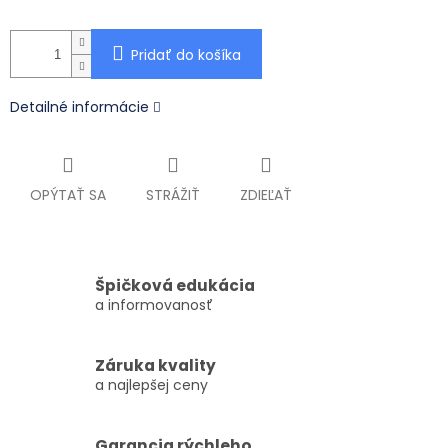
Pridať do košíka
Detailné informácie
OPÝTAŤ SA
STRÁŽIŤ
ZDIEĽAŤ
Špičková edukácia
a informovanosť
Záruka kvality
a najlepšej ceny
Garancia rýchleho