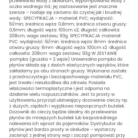
przelewania wody z akwarium, wypompowania wody z
oczka wodnego itd.; jej zastosowanie jest znacznie
szersze – nadaje się zarówno do czystej jak i brudnej
wody. ·SPECYFIKACJA – materiał: PVC; wydajność:
5l/min; średnica węża: 0,8mm; średnica otworu gruszy:
0,6mm; długość węża: 100cm x2; długość całkowita:
208cm; waga zestawu: 93g. SPECYFIKACJA ·materiał:
PVC ·wydajność: 5l/min ·średnica węża: 8mm ·średnica
otworu gruszy: 6mm ·długość węża: 100cm x2 ·długość
całkowita: 208cm ·waga zestawu: 93g W ZESTAWIE
·pompka (gruszka + 2 węże) Uniwersalna pompka do
płynów składa się z dwóch elastycznych wężyków, które
zakładamy po obu stronach gruszy. Wykonana została
z przeźroczystego i bezzapachowego materiału PVC,
jest trwała i nieszkodliwa dla zdrowia. Posiada
właściwości termoplastyczne i jest odporna na
działanie wielu rozpuszczalników. Jest to prosty w
użytkowaniu przyrząd ułatwiający dozowanie cieczy np.
z dużych, ciężkich i wyjątkowo nieporęcznych butelek.
Dozownik do cieczy będzie idealny do przelewania
płynów do mniejszych butelek lub bezpośredniego
nalewania ich wprost do pojemników. Dystrybutor do
płynów jest bardzo prosty w obsłudze – wystarczy
zacisnąć z jednej strony wąż i zacząć pompować przy