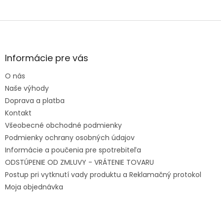
Zápätie
Informácie pre vás
O nás
Naše výhody
Doprava a platba
Kontakt
Všeobecné obchodné podmienky
Podmienky ochrany osobných údajov
Informácie a poučenia pre spotrebiteľa
ODSTÚPENIE OD ZMLUVY - VRÁTENIE TOVARU
Postup pri vytknutí vady produktu a Reklamačný protokol
Moja objednávka