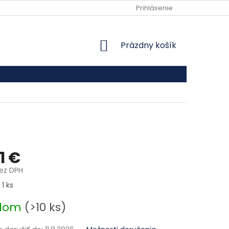
VŠEOBECNÉ OBCHODNÉ PODMIENKY
Prihlásenie
PODMIENKY OCHRANY
NÁKUPNÝ KOŠÍK
Prázdny košík
1 €
bez DPH
ová cena:
 1 ks
adom
(>10 ks)