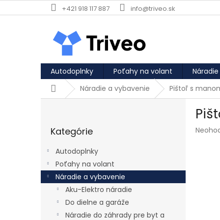
Prejsť na obsah
+421 918 117 887
info@triveo.sk
Autodoplnky
Poťahy na volant
Náradie
Domov
Náradie a vybavenie
Pištoľ s mano
Bočný panel
Piš
Preskočiť kategórie
Priemer
Kategórie
Neoho
Autodoplnky
Poťahy na volant
Náradie a vybavenie
Aku-Elektro náradie
Do dielne a garáže
Náradie do záhrady pre byt a