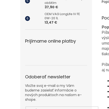
Popi
obšitím
37,90 €
OEM VAG LongLife IV FE
Po
0W-20 1L
13,47 €
Pop
Piš
výsl
Prijímame online platby
umož
maj
tla
Pišt
aj n
Odoberať newsletter
Vložte svoj e-mail a my Vám
budeme zasielať informácie o
nových produktoch na našom e-
shope.