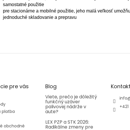
samostatné použitie
pre stacionárne a mobilné použitie, jeho malá veľkosť umožň
jednoduché skladovanie a prepravu
cie pre vás
Blog
Kontak
Viete, prečo je dôležitý
info
funkčný uzáver
ody
palivovej nádrže v
+421 
aute?
 platba
LEX PZP a STK 2026:
é obchodné
Radikálne zmeny pre