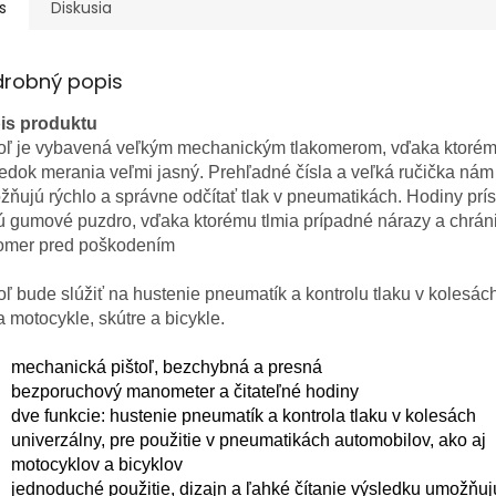
s
Diskusia
drobný popis
is produktu
toľ je vybavená veľkým mechanickým tlakomerom, vďaka ktorém
edok merania veľmi jasný. Prehľadné čísla a veľká ručička nám
ňujú rýchlo a správne odčítať tlak v pneumatikách. Hodiny prís
ú gumové puzdro, vďaka ktorému tlmia prípadné nárazy a chrán
komer pred poškodením
oľ bude slúžiť na hustenie pneumatík a kontrolu tlaku v kolesách
a motocykle, skútre a bicykle.
mechanická pištoľ, bezchybná a presná
bezporuchový manometer a čitateľné hodiny
dve funkcie: hustenie pneumatík a kontrola tlaku v kolesách
univerzálny, pre použitie v pneumatikách automobilov, ako aj
motocyklov a bicyklov
jednoduché použitie, dizajn a ľahké čítanie výsledku umožňuj