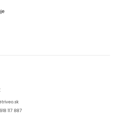
uje
t
@
triveo.sk
918 117 887