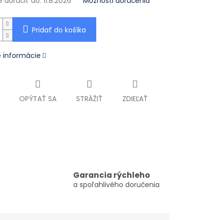
doručiť do:
11.8.2026
Možnosti doručenia
Pridať do košíka
é informácie
OPÝTAŤ SA
STRÁŽIŤ
ZDIEĽAŤ
Garancia rýchleho
a spoľahlivého doručenia