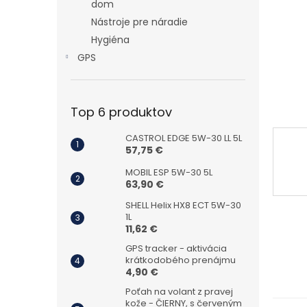
dom
Nástroje pre náradie
Hygiéna
GPS
Top 6 produktov
CASTROL EDGE 5W-30 LL 5L
57,75 €
MOBIL ESP 5W-30 5L
63,90 €
SHELL Helix HX8 ECT 5W-30
1L
11,62 €
GPS tracker - aktivácia
krátkodobého prenájmu
4,90 €
Poťah na volant z pravej
kože - ČIERNY, s červeným