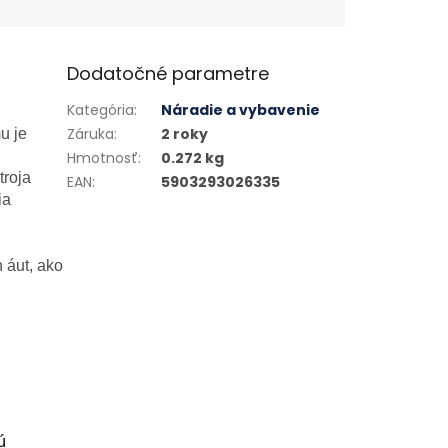
Dodatočné parametre
Kategória
:
Náradie a vybavenie
Záruka
:
2 roky
u je
Hmotnosť
:
0.272 kg
troja
EAN
:
5903293026335
ia
 áut, ako
ú