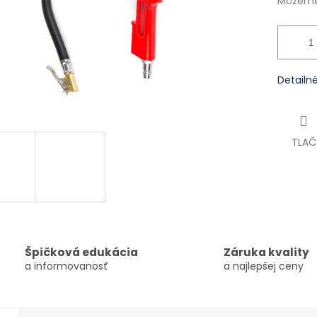
Môžeme 
Detailn
TLAČ
Špičková edukácia
Záruka kvality
a informovanosť
a najlepšej ceny