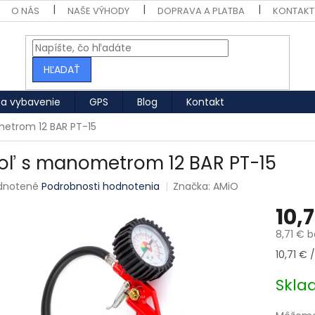
O NÁS
NAŠE VÝHODY
DOPRAVA A PLATBA
KONTAKT
HĽADAŤ
 a vybavenie
GPS
Blog
Kontakt
metrom 12 BAR PT-15
toľ s manometrom 12 BAR PT-15
né hodnotenie produktu je 0,0 z 5 hviezdičiek.
dnotené
Podrobnosti hodnotenia
Značka:
AMiO
10,7
8,71 € 
Jednotk
10,71 € /
Skl