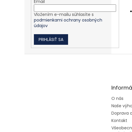
Email
Vložením e-mailu súhlasíte s
podmienkami ochrany osobných
údajov
PRIHLÁSIŤ SA
Zápätie
Informá
O nás
Naše výh
Doprava a
Kontakt
Všeobecn