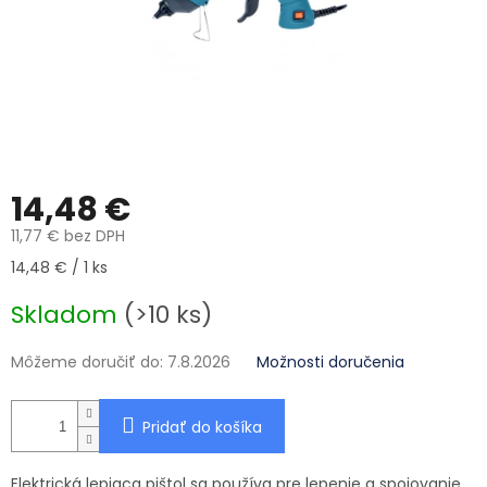
14,48 €
11,77 € bez DPH
Jednotková cena:
14,48 € / 1 ks
Skladom
(>10 ks)
Môžeme doručiť do:
7.8.2026
Možnosti doručenia
Pridať do košíka
Elektrická lepiaca pištol sa používa pre lepenie a spojovanie