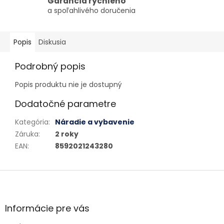
Garancia rýchleho
a spoľahlivého doručenia
Popis
Diskusia
Podrobný popis
Popis produktu nie je dostupný
Dodatočné parametre
Kategória
:
Náradie a vybavenie
Záruka
:
2 roky
EAN
:
8592021243280
Zápätie
Informácie pre vás