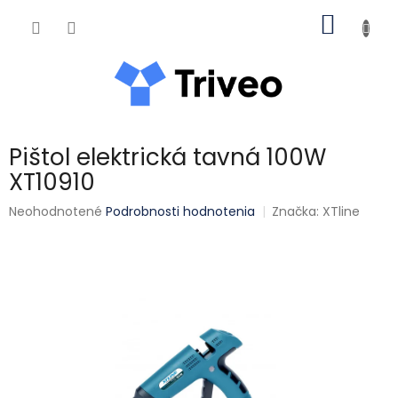
Prejsť na obsah
NÁKUP
Pištol elektrická tavná 100W
XT10910
Priemerné hodnotenie produktu je 0,0 z 5 hviezdičiek.
Neohodnotené
Podrobnosti hodnotenia
Značka:
XTline