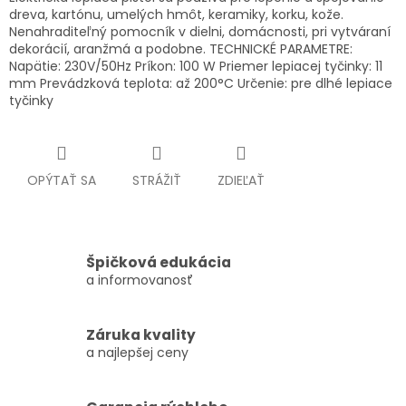
dreva, kartónu, umelých hmôt, keramiky, korku, kože.
Nenahraditeľný pomocník v dielni, domácnosti, pri vytváraní
dekorácií, aranžmá a podobne. TECHNICKÉ PARAMETRE:
Napätie: 230V/50Hz Príkon: 100 W Priemer lepiacej tyčinky: 11
mm Prevádzková teplota: až 200°C Určenie: pre dlhé lepiace
tyčinky
OPÝTAŤ SA
STRÁŽIŤ
ZDIEĽAŤ
Špičková edukácia
a informovanosť
Záruka kvality
a najlepšej ceny