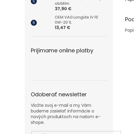
obšitím
37,90 €
OEM VAG LongLife IV FE
Po
0W-20 1L
13,47 €
Popi
Prijímame online platby
Odoberať newsletter
Vložte svoj e-mail a my Vám
budeme zasielať informácie o
nových produktoch na našom e-
shope.