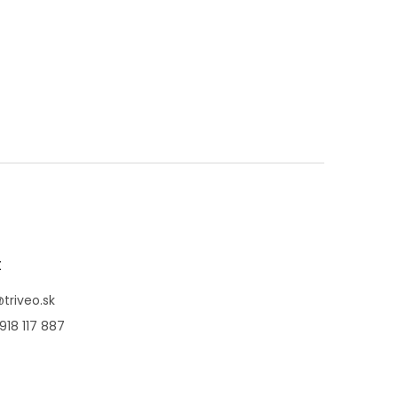
t
@
triveo.sk
918 117 887