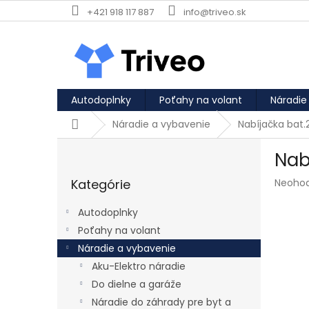
Prejsť na obsah
+421 918 117 887
info@triveo.sk
Autodoplnky
Poťahy na volant
Náradie
Domov
Náradie a vybavenie
Nabíjačka bat.
Bočný panel
Nab
Preskočiť kategórie
Priemer
Kategórie
Neoho
Autodoplnky
Poťahy na volant
Náradie a vybavenie
Aku-Elektro náradie
Do dielne a garáže
Náradie do záhrady pre byt a