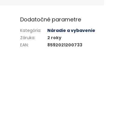
Dodatočné parametre
Kategória
:
Náradie a vybavenie
Záruka
:
2 roky
EAN
:
8592021200733