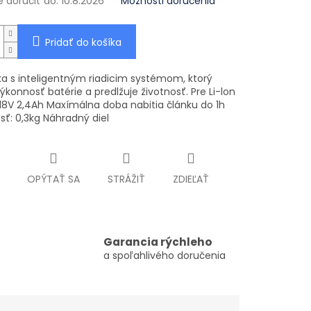
doručiť do:
10.8.2026
Možnosti doručenia
Pridať do košíka
ka s inteligentným riadicim systémom, ktorý
ýkonnosť batérie a predlžuje životnosť. Pre Li-lon
 18V 2,4Ah Maxímálna doba nabitia článku do 1h
ť: 0,3kg Náhradný diel
OPÝTAŤ SA
STRÁŽIŤ
ZDIEĽAŤ
Garancia rýchleho
a spoľahlivého doručenia