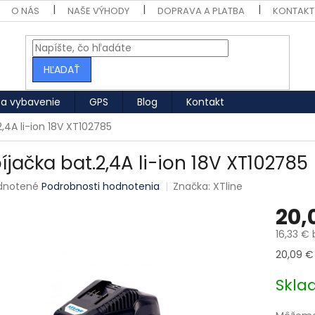
O NÁS
NAŠE VÝHODY
DOPRAVA A PLATBA
KONTAKT
HĽADAŤ
 a vybavenie
GPS
Blog
Kontakt
2,4A li-ion 18V XT102785
íjačka bat.2,4A li-ion 18V XT102785
né hodnotenie produktu je 0,0 z 5 hviezdičiek.
dnotené
Podrobnosti hodnotenia
Značka:
XTline
20,
16,33 €
Jednotk
20,09 € 
Skl