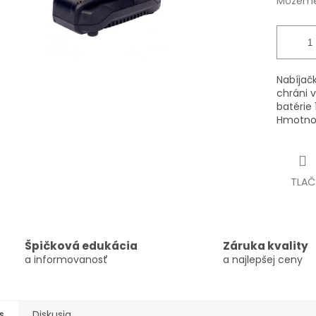
Môžeme 
Nabíjač
chráni v
batérie
Hmotnos
TLAČ
Špičková edukácia
Záruka kvality
a informovanosť
a najlepšej ceny
s
Diskusia