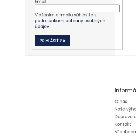
Email
Vložením e-mailu súhlasíte s
podmienkami ochrany osobných
údajov
PRIHLÁSIŤ SA
Zápätie
Informá
O nás
Naše výh
Doprava a
Kontakt
Všeobecn