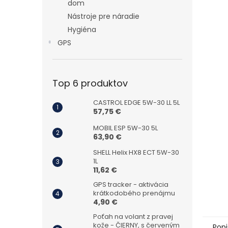
dom
Nástroje pre náradie
Hygiéna
GPS
Top 6 produktov
CASTROL EDGE 5W-30 LL 5L
57,75 €
MOBIL ESP 5W-30 5L
63,90 €
SHELL Helix HX8 ECT 5W-30
1L
11,62 €
GPS tracker - aktivácia
krátkodobého prenájmu
4,90 €
Poťah na volant z pravej
kože - ČIERNY, s červeným
Popi