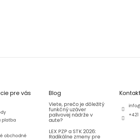
cie pre vás
Blog
Kontak
Viete, prečo je dôležitý
info
funkčný uzáver
ody
palivovej nádrže v
+421 
aute?
 platba
LEX PZP a STK 2026:
é obchodné
Radikálne zmeny pre