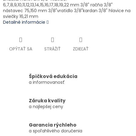
6,7,8,9,10,11,12,13,14,15,16,17,18,19,22 mm 3/8" račňa 3/8"
nástavec 75,150 mm 3/8"vratidlo 3/8"kardan 3/8" hlavice na
sviečky 16,21 mm
Detailné informácie
OPÝTAŤ SA
STRÁŽIŤ
ZDIEĽAŤ
Špičková edukácia
a informovanosť
Záruka kvality
a najlepšej ceny
Garancia rýchleho
a spoľahlivého doručenia