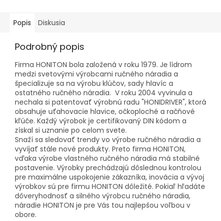
Popis
Diskusia
Podrobný popis
Firma HONITON bola založená v roku 1979. Je lídrom
medzi svetovými výrobcami ručného náradia a
špecializuje sa na výrobu klúčov, sady hlavíc a
ostatného ručného náradia. V roku 2004 vyvinula a
nechala si patentovať výrobnú radu "HONIDRIVER", ktorá
obsahuje uťahovacie hlavice, očkoploché a račňové
kľúče. Každý výrobok je certifikovaný DIN kódom a
získal si uznanie po celom svete.
Snaží sa sledovať trendy vo výrobe ručného náradia a
vyvíjať stále nové produkty. Preto firma HONITON,
vďaka výrobe vlastného ručného náradia má stabilné
postavenie. Výrobky prechádzajú dôslednou kontrolou
pre maximálne uspokojenie zákazníka, inovácia a vývoj
výrobkov sú pre firmu HONITON dôležité. Pokiaľ hľadáte
dôveryhodnosť a silného výrobcu ručného náradia,
náradie HONITON je pre Vás tou najlepšou voľbou v
obore.