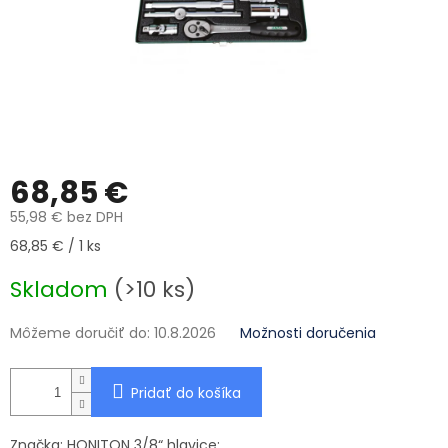
68,85 €
55,98 € bez DPH
Jednotková cena:
68,85 € / 1 ks
Skladom
(>10 ks)
Môžeme doručiť do:
10.8.2026
Možnosti doručenia
Pridať do košíka
Značka: HONITON 3/8“ hlavice: