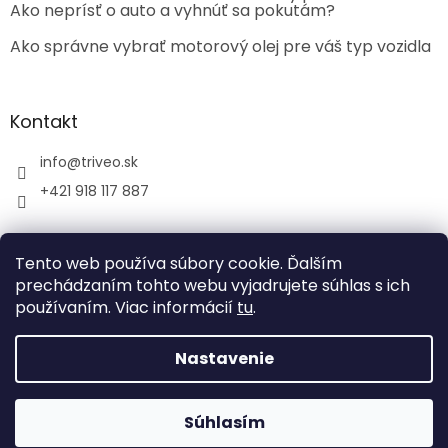
Ako neprísť o auto a vyhnúť sa pokutám?
Ako správne vybrať motorový olej pre váš typ vozidla
Kontakt
info
@
triveo.sk
+421 918 117 887
Tento web používa súbory cookie. Ďalším
prechádzaním tohto webu vyjadrujete súhlas s ich
používaním. Viac informácií
tu
.
Vytvoril Shoptet
Nastavenie
Copyright 2026
TRIVEO spol. s r.o.
. Všetky práva
vyhradené.
Súhlasím
Tvoríme funkčné e-shopy