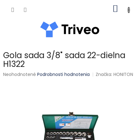
Prejsť na obsah
NÁKUP
Gola sada 3/8" sada 22-dielna
H1322
Priemerné hodnotenie produktu je 0,0 z 5 hviezdičiek.
Neohodnotené
Podrobnosti hodnotenia
Značka:
HONITON