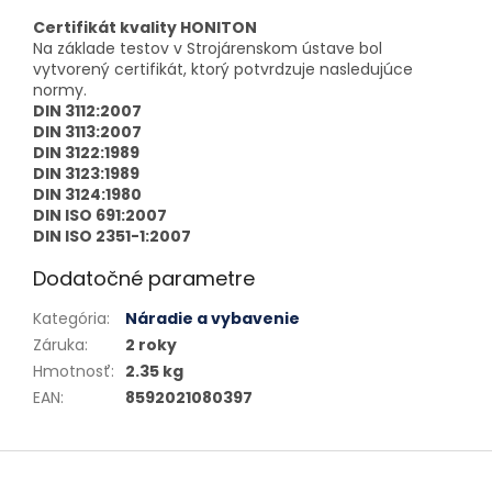
Certifikát kvality HONITON
Na základe testov v Strojárenskom ústave bol
vytvorený certifikát, ktorý potvrdzuje nasledujúce
normy.
DIN 3112:2007
DIN 3113:2007
DIN 3122:1989
DIN 3123:1989
DIN 3124:1980
DIN ISO 691:2007
DIN ISO 2351-1:2007
Dodatočné parametre
Kategória
:
Náradie a vybavenie
Záruka
:
2 roky
Hmotnosť
:
2.35 kg
EAN
:
8592021080397
Zápätie