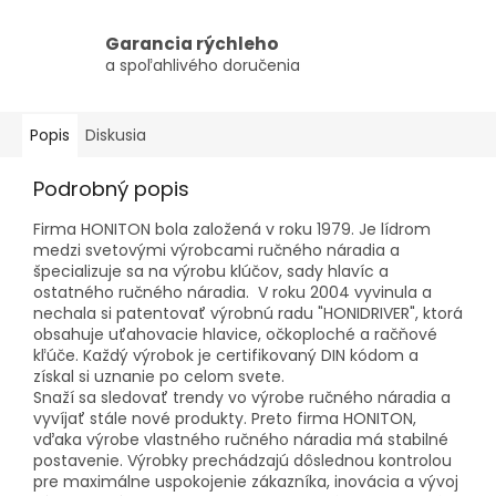
Garancia rýchleho
a spoľahlivého doručenia
Popis
Diskusia
Podrobný popis
Firma HONITON bola založená v roku 1979. Je lídrom
medzi svetovými výrobcami ručného náradia a
špecializuje sa na výrobu klúčov, sady hlavíc a
ostatného ručného náradia. V roku 2004 vyvinula a
nechala si patentovať výrobnú radu "HONIDRIVER", ktorá
obsahuje uťahovacie hlavice, očkoploché a račňové
kľúče. Každý výrobok je certifikovaný DIN kódom a
získal si uznanie po celom svete.
Snaží sa sledovať trendy vo výrobe ručného náradia a
vyvíjať stále nové produkty. Preto firma HONITON,
vďaka výrobe vlastného ručného náradia má stabilné
postavenie. Výrobky prechádzajú dôslednou kontrolou
pre maximálne uspokojenie zákazníka, inovácia a vývoj