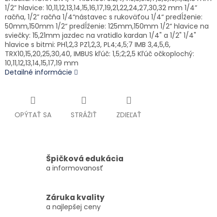
1/2” hlavice: 10,11,12,13,14,15,16,17,19,21,22,24,27,30,32 mm 1/4”
račňa, 1/2” račňa 1/4“nástavec s rukoväťou 1/4“ predĺženie:
50mm,150mm 1/2“ predĺženie: 125mm,150mm 1/2“ hlavice na
sviečky: 15,21mm jazdec na vratidlo kardan 1/4" a 1/2" 1/4"
hlavice s bitmi: PH1,2,3 PZ1,2,3, PL4;4,5;7 IMB 3,4,5,6,
TRX10,15,20,25,30,40, IMBUS kľúč: 1,5;2;2,5 Kľúč očkoplochý:
10,11,12,13,14,15,17,19 mm
Detailné informácie
OPÝTAŤ SA
STRÁŽIŤ
ZDIEĽAŤ
Špičková edukácia
a informovanosť
Záruka kvality
a najlepšej ceny