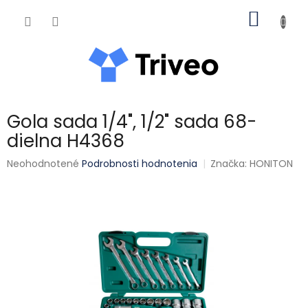
Prejsť na obsah
NÁKUP
Gola sada 1/4", 1/2" sada 68-
dielna H4368
Priemerné hodnotenie produktu je 0,0 z 5 hviezdičiek.
Neohodnotené
Podrobnosti hodnotenia
Značka:
HONITON