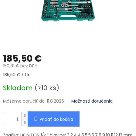
185,50 €
150,81 € bez DPH
Jednotková cena:
185,50 € / 1 ks
Skladom
(>10 ks)
Môžeme doručiť do:
11.8.2026
Možnosti doručenia
Pridať do košíka
Značka: HONITON 1/4” hlavice: 3.2,4,4.5,5,5.5,7,8,9,10,11,12,13 mm