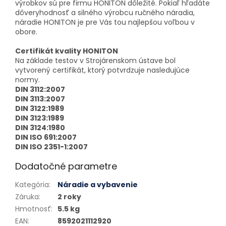
výrobkov sú pre firmu HONITON dôležité. Pokiaľ hľadáte
dôveryhodnosť a silného výrobcu ručného náradia,
náradie HONITON je pre Vás tou najlepšou voľbou v
obore.
Certifikát kvality HONITON
Na základe testov v Strojárenskom ústave bol
vytvorený certifikát, ktorý potvrdzuje nasledujúce
normy.
DIN 3112:2007
DIN 3113:2007
DIN 3122:1989
DIN 3123:1989
DIN 3124:1980
DIN ISO 691:2007
DIN ISO 2351-1:2007
Dodatočné parametre
Kategória
:
Náradie a vybavenie
Záruka
:
2 roky
Hmotnosť
:
5.5 kg
EAN
:
8592021112920