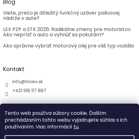
Blog
Viete, prečo je dôležitý funkčný uzáver palivovej
nádrže v aute?
LEX PZP a STK 2026: Radikálne zmeny pre motoristov.
Ako neprísť o auto a vyhnúť sa pokutám?
Ako správne vybrať motorový olej pre váš typ vozidla
Kontakt
info
@
triveo.sk
+421 918 117 887
Tento web používa súbory cookie. Ďalším
prechádzaním tohto webu vyjadrujete súhlas s ich
používaním. Viac informácií
tu
.
Vytvoril Shoptet