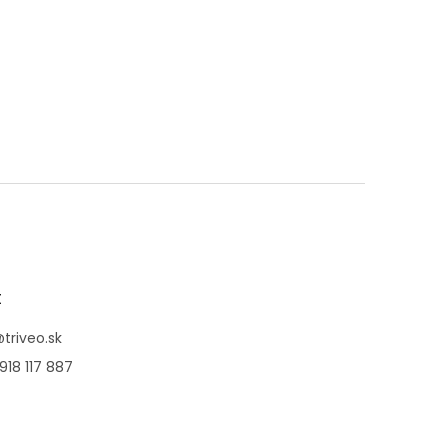
t
@
triveo.sk
918 117 887