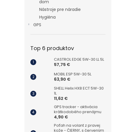
dom
Nástroje pre náradie
Hygiéna
GPS
Top 6 produktov
CASTROL EDGE 5W-30 LL 5L
57,75 €
MOBIL ESP 5W-30 5L
63,90 €
SHELL Helix HX8 ECT 5W-30
1L
11,62 €
GPS tracker - aktivácia
krátkodobého prenájmu
4,90 €
Poťah na volant z pravej
kože - ČIERNY, s červeným