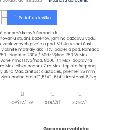
doručiť do:
11.8.2026
Možnosti doručenia
Pridať do košíka
ké ponorné kalové čerpadlo k
ňovaniu studní, bazénov, jam na daždovú vodu,
ň, zaplavených pivníc a pod. Vrtule v sací časti
 vláknité matriály ako listy, papier a pod. Náhrada
750 Napätie: 230V / 50Hz Výkon 750 W Max.
vané množstvo/hod. 8000 l/h Max. dopravná
 m Max. hlbka ponoru 7 m Max. teplota čerpanej
ny 35°C Max. zrnitost čiastočiek, priemer 35 mm
výstupného hrdla 1'' ,5/4" , 6/4'' Hmotnost 6,3kg
OPÝTAŤ SA
STRÁŽIŤ
ZDIEĽAŤ
Garancia rýchleho