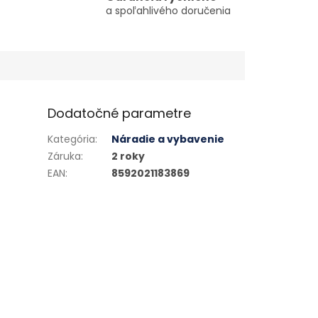
a spoľahlivého doručenia
Dodatočné parametre
Kategória
:
Náradie a vybavenie
Záruka
:
2 roky
EAN
:
8592021183869