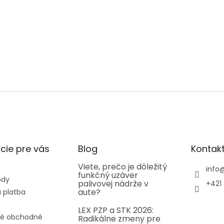
cie pre vás
Blog
Kontak
Viete, prečo je dôležitý
info
funkčný uzáver
ody
palivovej nádrže v
+421 
aute?
 platba
LEX PZP a STK 2026:
é obchodné
Radikálne zmeny pre