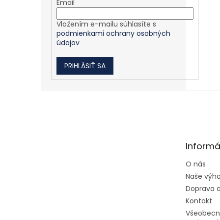
Email
Vložením e-mailu súhlasíte s
podmienkami ochrany osobných
údajov
PRIHLÁSIŤ SA
Zápätie
Informá
O nás
Naše výh
Doprava a
Kontakt
Všeobecn