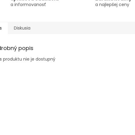
a informovanosť
a najlepšej ceny
s
Diskusia
drobný popis
s produktu nie je dostupný