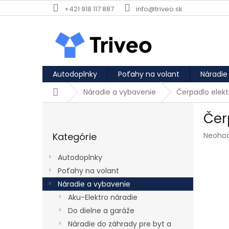
Prejsť na obsah
+421 918 117 887
info@triveo.sk
Autodoplnky
Poťahy na volant
Náradie
Domov
Náradie a vybavenie
Čerpadlo elek
Bočný panel
Čer
Preskočiť kategórie
Priemer
Kategórie
Neoho
Autodoplnky
Poťahy na volant
Náradie a vybavenie
Aku-Elektro náradie
Do dielne a garáže
Náradie do záhrady pre byt a