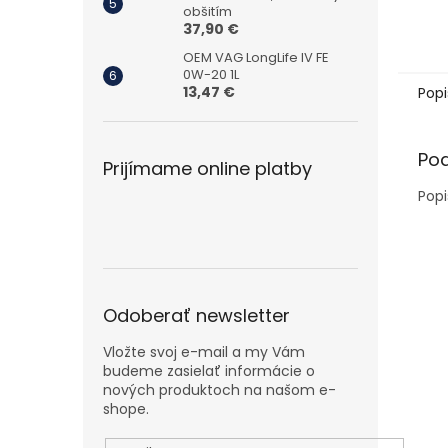
obšitím
37,90 €
OEM VAG LongLife IV FE
0W-20 1L
13,47 €
Popi
Po
Prijímame online platby
Popi
Odoberať newsletter
Vložte svoj e-mail a my Vám
budeme zasielať informácie o
nových produktoch na našom e-
shope.