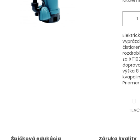
Môžeme 
Elektric
vyprázd
čistiare
rozdrobí
za XT10
dopravo
výška 8
kvapali
Priemer 
TLAČ
Špičková edukácia
Záruka kvality