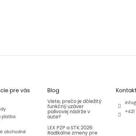
cie pre vás
Blog
Kontak
Viete, prečo je dôležitý
info
funkčný uzáver
ody
palivovej nádrže v
+421 
aute?
 platba
LEX PZP a STK 2026:
é obchodné
Radikálne zmeny pre