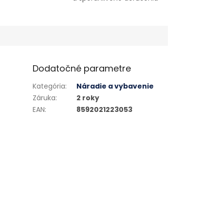
Dodatočné parametre
Kategória
:
Náradie a vybavenie
Záruka
:
2 roky
EAN
:
8592021223053