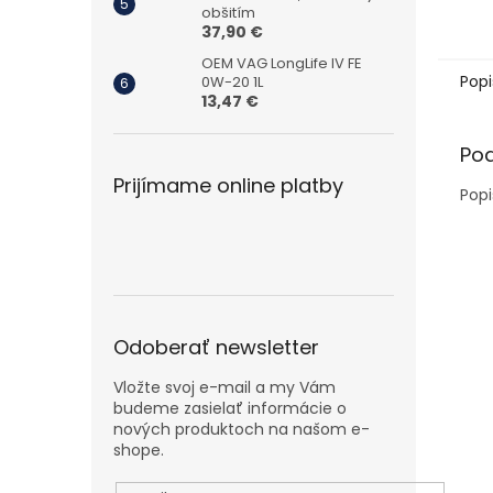
obšitím
37,90 €
OEM VAG LongLife IV FE
Popi
0W-20 1L
13,47 €
Po
Prijímame online platby
Popi
Odoberať newsletter
Vložte svoj e-mail a my Vám
budeme zasielať informácie o
nových produktoch na našom e-
shope.