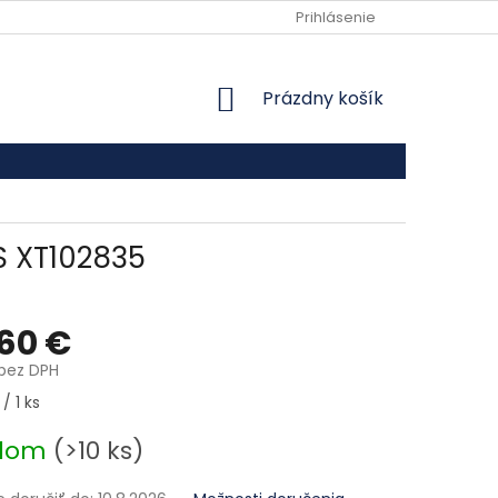
VŠEOBECNÉ OBCHODNÉ PODMIENKY
Prihlásenie
PODMIENKY OCHRANY
NÁKUPNÝ KOŠÍK
Prázdny košík
S XT102835
,60 €
 bez DPH
ová cena:
/ 1 ks
adom
(>10 ks)