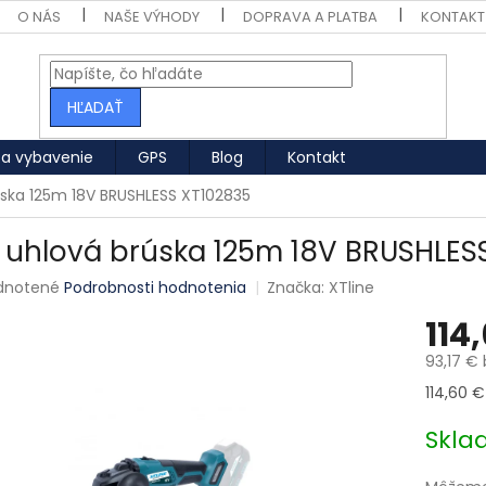
O NÁS
NAŠE VÝHODY
DOPRAVA A PLATBA
KONTAKT
HĽADAŤ
 a vybavenie
GPS
Blog
Kontakt
úska 125m 18V BRUSHLESS XT102835
 uhlová brúska 125m 18V BRUSHLES
né hodnotenie produktu je 0,0 z 5 hviezdičiek.
dnotené
Podrobnosti hodnotenia
Značka:
XTline
114
93,17 €
Jednotk
114,60 € 
Skl