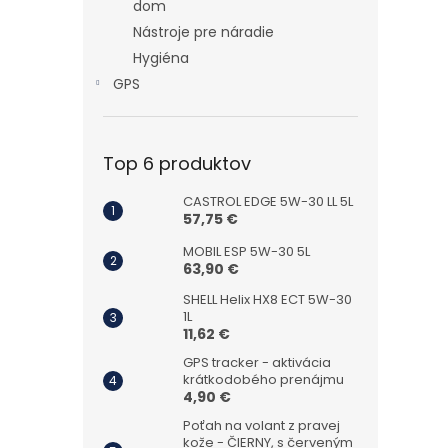
dom
Nástroje pre náradie
Hygiéna
GPS
Top 6 produktov
CASTROL EDGE 5W-30 LL 5L
57,75 €
MOBIL ESP 5W-30 5L
63,90 €
SHELL Helix HX8 ECT 5W-30
1L
11,62 €
GPS tracker - aktivácia
krátkodobého prenájmu
4,90 €
Poťah na volant z pravej
kože - ČIERNY, s červeným