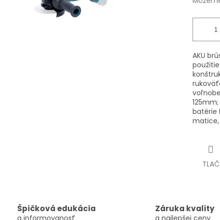
Môžeme 
AKU brú
použiti
konštru
rukoväť
voľnobe
125mm; 
batérie 
matice, 
TLAČ
Špičková edukácia
Záruka kvality
a informovanosť
a najlepšej ceny