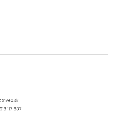
t
@
triveo.sk
918 117 887