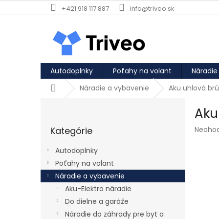
Prejsť na obsah
+421 918 117 887
info@triveo.sk
Autodoplnky
Poťahy na volant
Náradie
Domov
Náradie a vybavenie
Aku uhlová br
Bočný panel
Aku
Preskočiť kategórie
Priemer
Kategórie
Neoho
Autodoplnky
Poťahy na volant
Náradie a vybavenie
Aku-Elektro náradie
Do dielne a garáže
Náradie do záhrady pre byt a