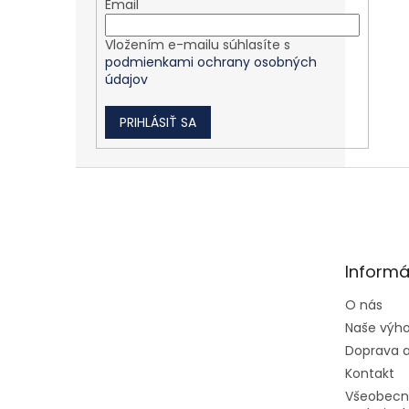
Email
Vložením e-mailu súhlasíte s
podmienkami ochrany osobných
údajov
PRIHLÁSIŤ SA
Zápätie
Informá
O nás
Naše výh
Doprava a
Kontakt
Všeobecn