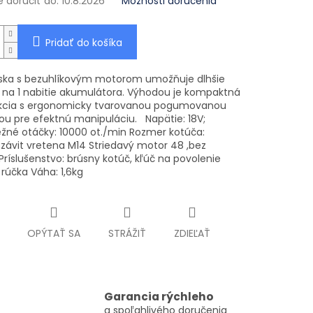
doručiť do:
10.8.2026
Možnosti doručenia
Pridať do košíka
ska s bezuhlíkovým motorom umožňuje dlhšie
e na 1 nabitie akumulátora. Výhodou je kompaktná
kcia s ergonomicky tvarovanou pogumovanou
ou pre efektnú manipuláciu. Napätie: 18V;
žné otáčky: 10000 ot./min Rozmer kotúča:
závit vretena M14 Striedavý motor 48 ,bez
Príslušenstvo: brúsny kotúč, kľúč na povolenie
rúčka Váha: 1,6kg
OPÝTAŤ SA
STRÁŽIŤ
ZDIEĽAŤ
Garancia rýchleho
a spoľahlivého doručenia