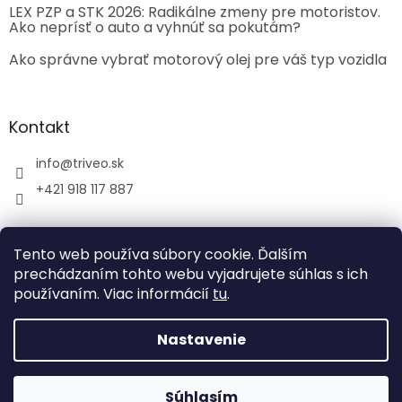
LEX PZP a STK 2026: Radikálne zmeny pre motoristov.
Ako neprísť o auto a vyhnúť sa pokutám?
Ako správne vybrať motorový olej pre váš typ vozidla
Kontakt
info
@
triveo.sk
+421 918 117 887
Tento web používa súbory cookie. Ďalším
prechádzaním tohto webu vyjadrujete súhlas s ich
používaním. Viac informácií
tu
.
Vytvoril Shoptet
Nastavenie
Copyright 2026
TRIVEO spol. s r.o.
. Všetky práva
vyhradené.
Súhlasím