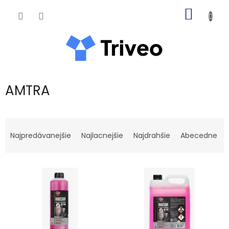
Prejsť na obsah
NÁKUP
AMTRA
Radenie produktov
Najpredávanejšie
Najlacnejšie
Najdrahšie
Abecedne
Výpis produktov