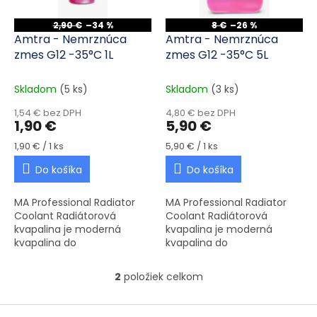
2,90 €
–34 %
8 €
–26 %
Amtra - Nemrznúca
Amtra - Nemrznúca
zmes G12 -35°C 1L
zmes G12 -35°C 5L
Skladom
(5 ks)
Skladom
(3 ks)
1,54 € bez DPH
4,80 € bez DPH
1,90 €
5,90 €
Jednotková cena:
Jednotková cena:
1,90 € / 1 ks
5,90 € / 1 ks
Do košíka
Do košíka
MA Professional Radiator
MA Professional Radiator
Coolant Radiátorová
Coolant Radiátorová
kvapalina je moderná
kvapalina je moderná
kvapalina do
kvapalina do
automobilových chladičov
automobilových chladičov
- pripravená na použitie,
- pripravená na použitie,
2
položiek celkom
Ovládacie prvky výpisu
vyznačujúca sa vysokými
vyznačujúca sa vysokými
výkonnostnými...
výkonnostnými...
Zápätie